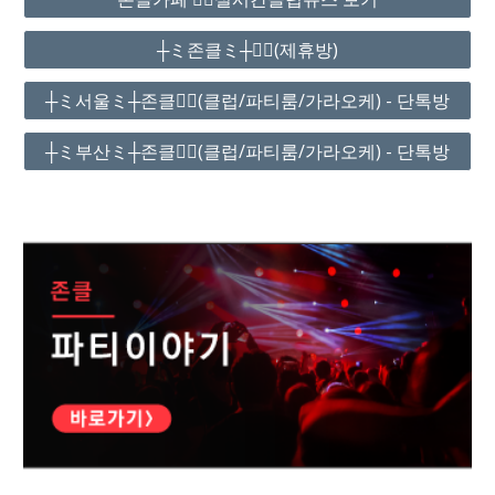
┼ミ존클ミ┼❤️‍🔥(제휴방)
┼ミ서울ミ┼존클❤️‍🔥(클럽/파티룸/가라오케) - 단톡방
┼ミ부산ミ┼존클❤️‍🔥(클럽/파티룸/가라오케) - 단톡방