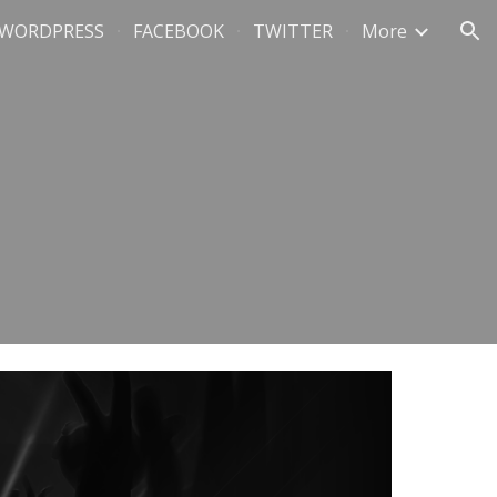
WORDPRESS
FACEBOOK
TWITTER
More
ion