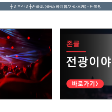
┼ミ부산ミ┼존클❤️‍🔥(클럽/파티룸/가라오케) - 단톡방