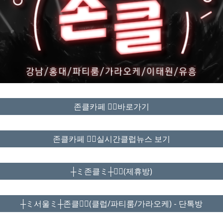
존클카페 ❤️‍🔥바로가기
존클카페 ❤️‍🔥실시간클럽뉴스 보기
┼ミ존클ミ┼❤️‍🔥(제휴방)
┼ミ서울ミ┼존클❤️‍🔥(클럽/파티룸/가라오케) - 단톡방