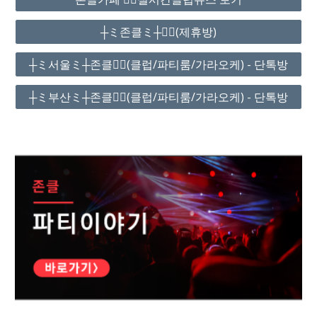
┼ミ존클ミ┼❤️‍🔥(제휴방)
┼ミ서울ミ┼존클❤️‍🔥(클럽/파티룸/가라오케) - 단톡방
┼ミ부산ミ┼존클❤️‍🔥(클럽/파티룸/가라오케) - 단톡방