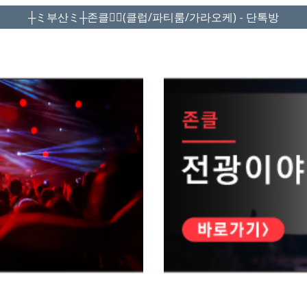
┼ミ부산ミ┼존클❤️‍🔥(클럽/파티룸/가라오케) - 단톡방