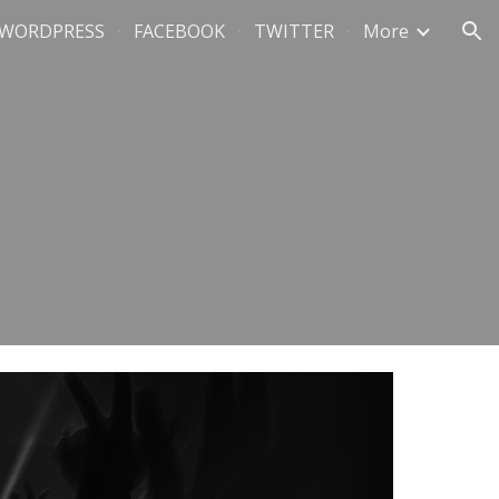
WORDPRESS
FACEBOOK
TWITTER
More
ion