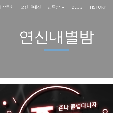
매장목차
모밴10대산
단톡방
BLOG
TISTORY
ip to main content
Skip to navigat
연신내별밤