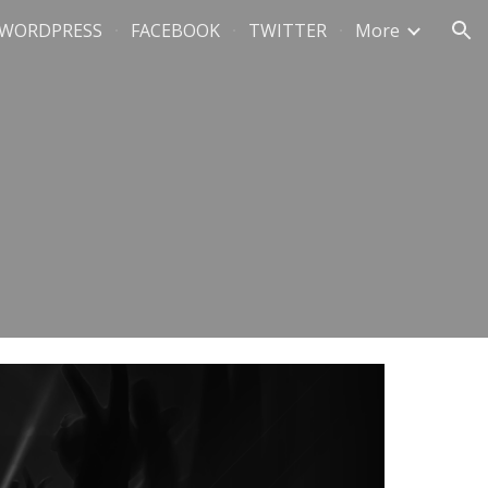
WORDPRESS
FACEBOOK
TWITTER
More
ion