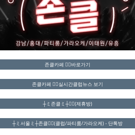
존클카페 ❤️‍🔥바로가기
존클카페 ❤️‍🔥실시간클럽뉴스 보기
┼ミ존클ミ┼❤️‍🔥(제휴방)
┼ミ서울ミ┼존클❤️‍🔥(클럽/파티룸/가라오케) - 단톡방