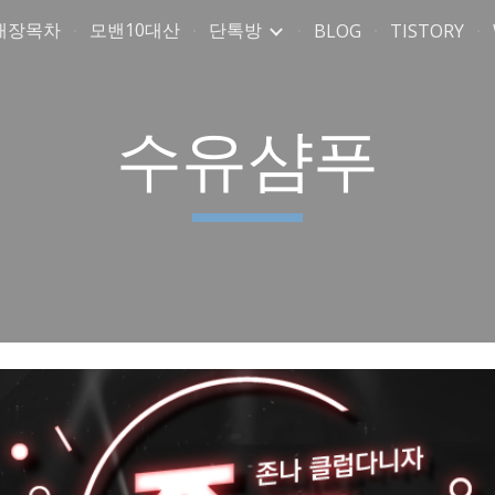
매장목차
모밴10대산
단톡방
BLOG
TISTORY
ip to main content
Skip to navigat
수유샴푸