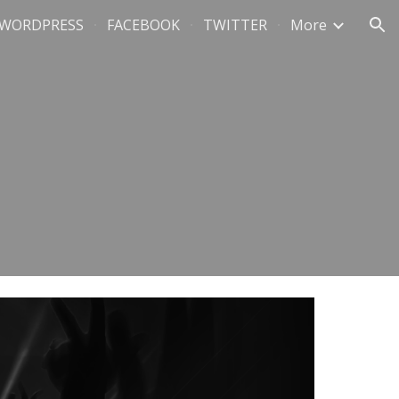
WORDPRESS
FACEBOOK
TWITTER
More
ion