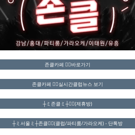
존클카페 ❤️‍🔥바로가기
존클카페 ❤️‍🔥실시간클럽뉴스 보기
┼ミ존클ミ┼❤️‍🔥(제휴방)
┼ミ서울ミ┼존클❤️‍🔥(클럽/파티룸/가라오케) - 단톡방