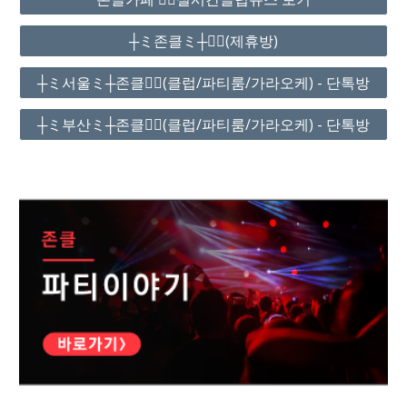
┼ミ존클ミ┼❤️‍🔥(제휴방)
┼ミ서울ミ┼존클❤️‍🔥(클럽/파티룸/가라오케) - 단톡방
┼ミ부산ミ┼존클❤️‍🔥(클럽/파티룸/가라오케) - 단톡방