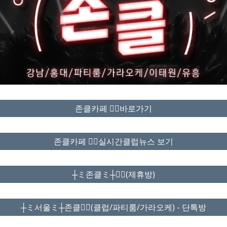
존클카페 ❤️‍🔥바로가기
존클카페 ❤️‍🔥실시간클럽뉴스 보기
┼ミ존클ミ┼❤️‍🔥(제휴방)
┼ミ서울ミ┼존클❤️‍🔥(클럽/파티룸/가라오케) - 단톡방