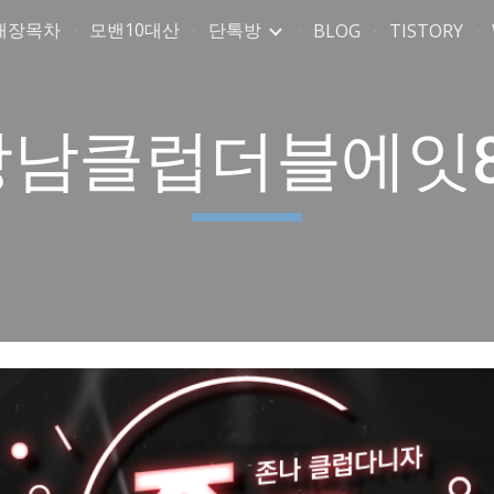
매장목차
모밴10대산
단톡방
BLOG
TISTORY
ip to main content
Skip to navigat
강남클럽더블에잇8