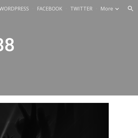
WORDPRESS
FACEBOOK
TWITTER
More
ion
8