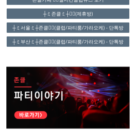
┼ミ존클ミ┼❤️‍🔥(제휴방)
┼ミ서울ミ┼존클❤️‍🔥(클럽/파티룸/가라오케) - 단톡방
┼ミ부산ミ┼존클❤️‍🔥(클럽/파티룸/가라오케) - 단톡방